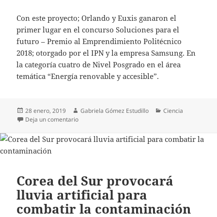
Con este proyecto; Orlando y Euxis ganaron el
primer lugar en el concurso Soluciones para el
futuro – Premio al Emprendimiento Politécnico
2018; otorgado por el IPN y la empresa Samsung. En
la categoría cuatro de Nivel Posgrado en el área
temática “Energía renovable y accesible”.
Publicado
Autor
Categorías
28 enero, 2019
Gabriela Gómez Estudillo
Ciencia
el
en Concreto fotovoltaico: desarrollado por estudian
Deja un comentario
Corea del Sur provocará
lluvia artificial para
combatir la contaminación