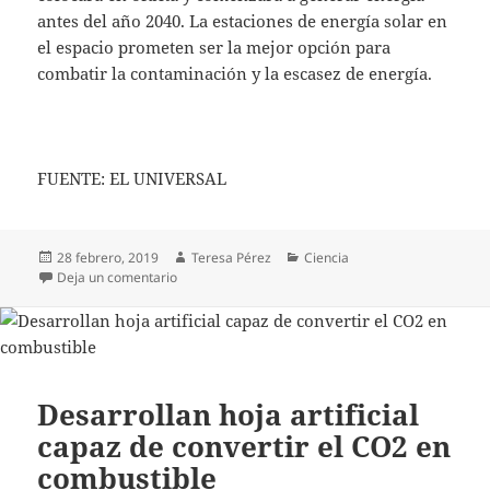
antes del año 2040. La estaciones de energía solar en
el espacio prometen ser la mejor opción para
combatir la contaminación y la escasez de energía.
FUENTE: EL UNIVERSAL
Publicado
Autor
Categorías
28 febrero, 2019
Teresa Pérez
Ciencia
el
en Construirán central de energía solar en el espac
Deja un comentario
Desarrollan hoja artificial
capaz de convertir el CO2 en
combustible