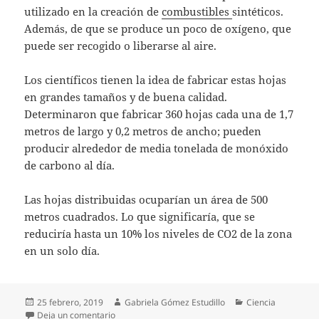
utilizado en la creación de
combustibles
sintéticos.
Además, de que se produce un poco de oxígeno, que
puede ser recogido o liberarse al aire.
Los científicos tienen la idea de fabricar estas hojas
en grandes tamaños y de buena calidad.
Determinaron que fabricar 360 hojas cada una de 1,7
metros de largo y 0,2 metros de ancho; pueden
producir alrededor de media tonelada de monóxido
de carbono al día.
Las hojas distribuidas ocuparían un área de 500
metros cuadrados. Lo que significaría, que se
reduciría hasta un 10% los niveles de CO2 de la zona
en un solo día.
Publicado
Autor
Categorías
25 febrero, 2019
Gabriela Gómez Estudillo
Ciencia
el
en Desarrollan hoja artificial capaz de convertir e
Deja un comentario