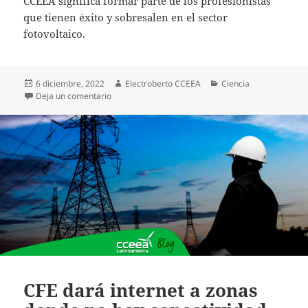
CCEEA significa formar parte de los profesionistas
que tienen éxito y sobresalen en el sector
fotovoltaico.
Publicado
Autor
Categorías
6 diciembre, 2022
Electroberto CCEEA
Ciencia
el
en ¿Y tú, ya viviste la Experiencia CCEEA?
Deja un comentario
CFE dará internet a zonas