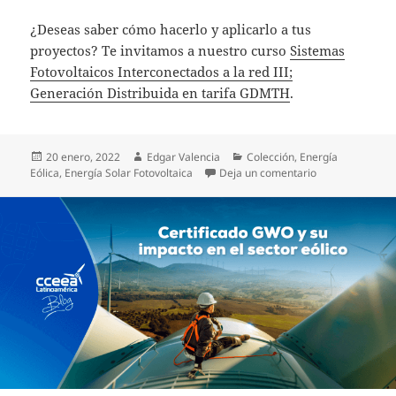
¿Deseas saber cómo hacerlo y aplicarlo a tus
proyectos? Te invitamos a nuestro curso
Sistemas
Fotovoltaicos Interconectados a la red III;
Generación Distribuida en tarifa GDMTH
.
Publicado
Autor
Categorías
20 enero, 2022
Edgar Valencia
Colección
,
Energía
el
en La tarifa GD
Eólica
,
Energía Solar Fotovoltaica
Deja un comentario