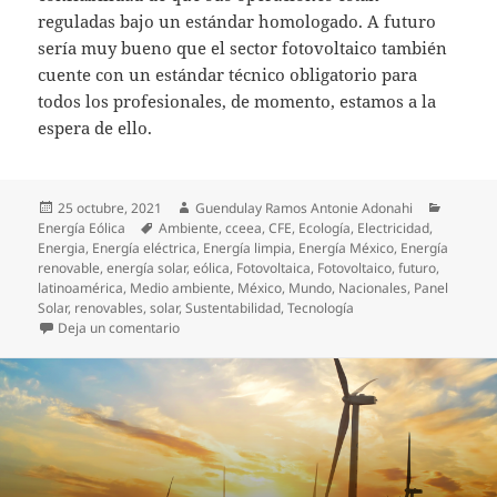
reguladas bajo un estándar homologado. A futuro
sería muy bueno que el sector fotovoltaico también
cuente con un estándar técnico obligatorio para
todos los profesionales, de momento, estamos a la
espera de ello.
Publicado
Autor
Categor
25 octubre, 2021
Guendulay Ramos Antonie Adonahi
el
Etiquetas
Energía Eólica
Ambiente
,
cceea
,
CFE
,
Ecología
,
Electricidad
,
Energia
,
Energía eléctrica
,
Energía limpia
,
Energía México
,
Energía
renovable
,
energía solar
,
eólica
,
Fotovoltaica
,
Fotovoltaico
,
futuro
,
latinoamérica
,
Medio ambiente
,
México
,
Mundo
,
Nacionales
,
Panel
Solar
,
renovables
,
solar
,
Sustentabilidad
,
Tecnología
en Certificado GWO y su impacto en el Sector Eólico
Deja un comentario