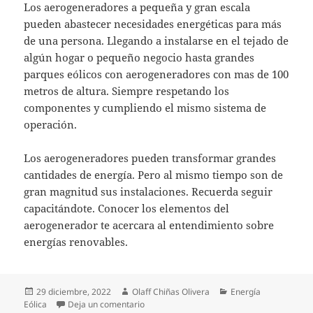
Los aerogeneradores a pequeña y gran escala
pueden abastecer necesidades energéticas para más
de una persona. Llegando a instalarse en el tejado de
algún hogar o pequeño negocio hasta grandes
parques eólicos con aerogeneradores con mas de 100
metros de altura. Siempre respetando los
componentes y cumpliendo el mismo sistema de
operación.
Los aerogeneradores pueden transformar grandes
cantidades de energía. Pero al mismo tiempo son de
gran magnitud sus instalaciones. Recuerda seguir
capacitándote. Conocer los elementos del
aerogenerador te acercara al entendimiento sobre
energías renovables.
Publicado
Autor
Categorías
29 diciembre, 2022
Olaff Chiñas Olivera
Energía
el
en Inspección de una turbina eólica y comp
Eólica
Deja un comentario