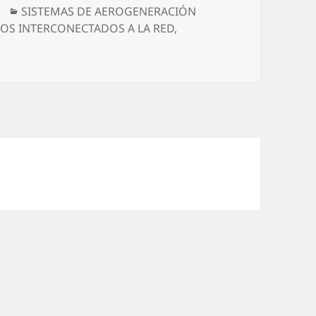
Categorías
SISTEMAS DE AEROGENERACIÓN
OS INTERCONECTADOS A LA RED
,
io Vivanco, Seminario de Análisis de Diseño de Sistemas Fo