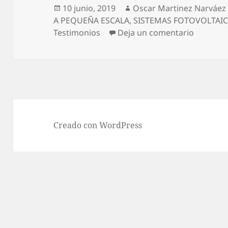
Publicado
Autor
10 junio, 2019
Oscar Martinez Narváez
el
A PEQUEÑA ESCALA
,
SISTEMAS FOTOVOLTAIC
en Horac
Testimonios
Deja un comentario
Creado con WordPress