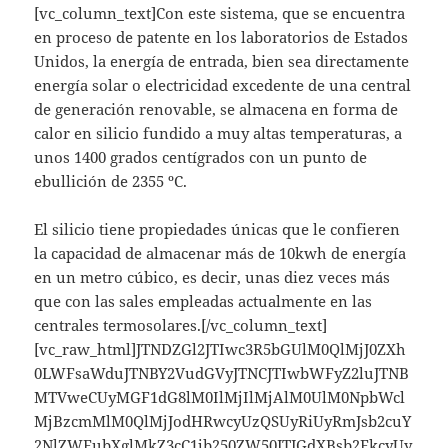
[vc_column_text]Con este sistema, que se encuentra
en proceso de patente en los laboratorios de Estados
Unidos, la energía de entrada, bien sea directamente
energía solar o electricidad excedente de una central
de generación renovable, se almacena en forma de
calor en silicio fundido a muy altas temperaturas, a
unos 1400 grados centígrados con un punto de
ebullición de 2355 ºC.
El silicio tiene propiedades únicas que le confieren
la capacidad de almacenar más de 10kwh de energía
en un metro cúbico, es decir, unas diez veces más
que con las sales empleadas actualmente en las
centrales termosolares.[/vc_column_text]
[vc_raw_html]JTNDZGl2JTIwc3R5bGUlM0QlMjJ0ZXh
0LWFsaWduJTNBY2VudGVyJTNCJTIwbWFyZ2luJTNB
MTVweCUyMGF1dG8lM0IlMjIlMjAlM0UlM0NpbWcl
MjBzcmMlM0QlMjJodHRwcyUzQSUyRiUyRmJsb2cuY
2NlZWEubXglMkZ3cC1jb250ZW50JTJGdXBsb2FkcyUy