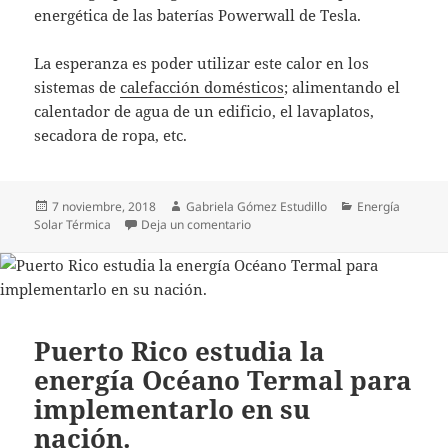
energética de las baterías Powerwall de Tesla.
La esperanza es poder utilizar este calor en los
sistemas de
calefacción domésticos
; alimentando el
calentador de agua de un edificio, el lavaplatos,
secadora de ropa, etc.
Publicado
Autor
Categorías
7 noviembre, 2018
Gabriela Gómez Estudillo
Energía
el
en Combustible líquido puede alma
Solar Térmica
Deja un comentario
Puerto Rico estudia la
energía Océano Termal para
implementarlo en su
nación.