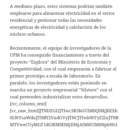
A mediano plazo, estos sistemas podrían también
emplearse para almacenar electricidad en el sector
residencial y gestionar todas las necesidades
energéticas de electricidad y calefacción de los
núcleos urbanos.
Recientemente, el equipo de investigadores de la
UPM ha conseguido financiamiento a través del
proyecto “Explora” del Ministerio de Economía y
Competitividad, con el cual empezarán a fabricar el
primer prototipo a escala de laboratorio. En
paralelo, los investigadores están poniendo en
marcha un proyecto empresarial “Silstore” con el
cual pretenden industrializar estos desarrollos.
[/vc_column_text]
[vc_raw_html]JTNDZGl2JTIwc3R5bGUlM0QlMjJ0ZXh
0LWFsaWduJTNBY2VudGVyJTNCJTIwbWFyZ2luJTNB
MTVweCUyMGF1dG8lM0IlMjIlMjAlM0UlM0NpbWcl