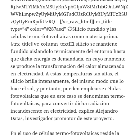
RjIwMTYlMkYxMSUyRnNpbGljaW8tMi1ibG9nLWNjZ
WVhLmpwZyUyMiUyMGFsdCUzRCUyMiUyMiUzRSU
zQyUyRmRpdiUzRQ==[/vc_raw_html][trx_title
type=”4″ color=”#287aed”]💮Silicio fundido y las
células termo-fotovoltaicas como materia prima.
[/trx_title][vc_column_text]El silicio se mantiene
fundido aislándolo térmicamente del entorno hasta
que dicha energía es demandada, en cuyo momento
se produce la transformación del calor almacenado
en electricidad. A estas temperaturas tan altas, el
silicio brilla intensamente, del mismo modo que lo
hace el sol, y por tanto, pueden emplearse células
fotovoltaicas que en este caso se denominan termo-
fotovoltaicas, para convertir dicha radiación
incandescente en electricidad, explica Alejandro
Datas, investigador promotor de este proyecto.
En el uso de células termo-fotovoltaicas reside la