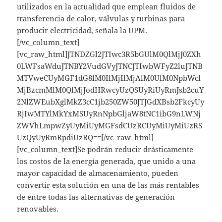
utilizados en la actualidad que emplean fluidos de
transferencia de calor, válvulas y turbinas para
producir electricidad, señala la UPM.
[/vc_column_text]
[vc_raw_html]JTNDZGl2JTIwc3R5bGUlM0QlMjJ0ZXh
0LWFsaWduJTNBY2VudGVyJTNCJTIwbWFyZ2luJTNB
MTVweCUyMGF1dG8lM0IlMjIlMjAlM0UlM0NpbWcl
MjBzcmMlM0QlMjJodHRwcyUzQSUyRiUyRmJsb2cuY
2NlZWEubXglMkZ3cC1jb250ZW50JTJGdXBsb2FkcyUy
RjIwMTYlMkYxMSUyRnNpbGljaW8tNC1ibG9nLWNj
ZWVhLmpwZyUyMiUyMGFsdCUzRCUyMiUyMiUzRS
UzQyUyRmRpdiUzRQ==[/vc_raw_html]
[vc_column_text]Se podrán reducir drásticamente
los costos de la energía generada, que unido a una
mayor capacidad de almacenamiento, pueden
convertir esta solución en una de las más rentables
de entre todas las alternativas de generación
renovables.