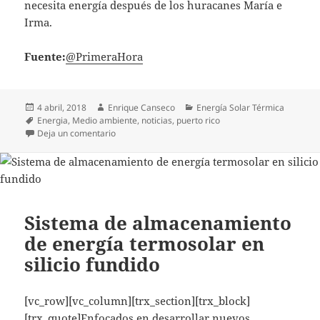
necesita energía después de los huracanes María e
Irma.
Fuente:
@PrimeraHora
Publicado
Autor
Categorías
4 abril, 2018
Enrique Canseco
Energía Solar Térmica
el
Etiquetas
Energia
,
Medio ambiente
,
noticias
,
puerto rico
en Puerto Rico estudia la energía Océano Termal p
Deja un comentario
Sistema de almacenamiento
de energía termosolar en
silicio fundido
[vc_row][vc_column][trx_section][trx_block]
[trx_quote]Enfocados en desarrollar nuevos