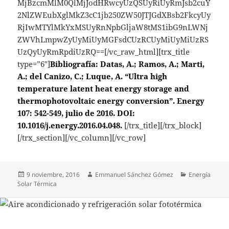
MjBzcmMlM0QlMjJodHRwcyUzQSUyRiUyRmJsb2cuY
2NlZWEubXglMkZ3cC1jb250ZW50JTJGdXBsb2FkcyUy
RjIwMTYlMkYxMSUyRnNpbGljaW8tMS1ibG9nLWNj
ZWVhLmpwZyUyMiUyMGFsdCUzRCUyMiUyMiUzRS
UzQyUyRmRpdiUzRQ==[/vc_raw_html][trx_title
type=”6″]
Bibliografía: Datas, A.; Ramos, A.; Marti,
A.; del Canizo, C.; Luque, A. “Ultra high
temperature latent heat energy storage and
thermophotovoltaic energy conversion”. Energy
107: 542-549, julio de 2016. DOI:
10.1016/j.energy.2016.04.048.
[/trx_title][/trx_block]
[/trx_section][/vc_column][/vc_row]
Publicado
Autor
Categorías
9 noviembre, 2016
Emmanuel Sánchez Gómez
Energía
el
Solar Térmica