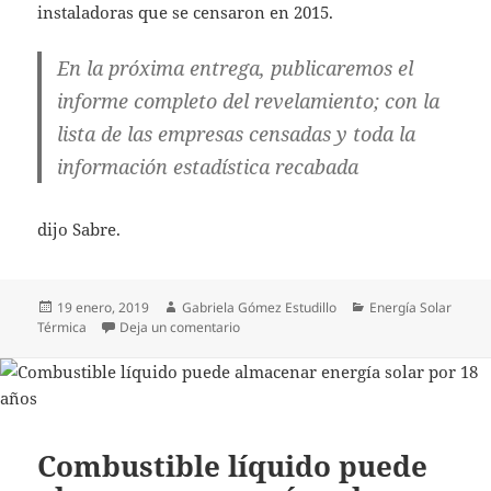
instaladoras que se censaron en 2015.
En la próxima entrega, publicaremos el
informe completo del revelamiento; con la
lista de las empresas censadas y toda la
información estadística recabada
dijo Sabre.
Publicado
Autor
Categorías
19 enero, 2019
Gabriela Gómez Estudillo
Energía Solar
el
en Argentina aumenta el uso de energía 
Térmica
Deja un comentario
Combustible líquido puede