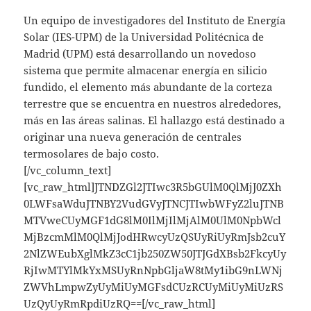
Un equipo de investigadores del Instituto de Energía
Solar (IES-UPM) de la Universidad Politécnica de
Madrid (UPM) está desarrollando un novedoso
sistema que permite almacenar energía en silicio
fundido, el elemento más abundante de la corteza
terrestre que se encuentra en nuestros alrededores,
más en las áreas salinas. El hallazgo está destinado a
originar una nueva generación de centrales
termosolares de bajo costo.
[/vc_column_text]
[vc_raw_html]JTNDZGl2JTIwc3R5bGUlM0QlMjJ0ZXh
0LWFsaWduJTNBY2VudGVyJTNCJTIwbWFyZ2luJTNB
MTVweCUyMGF1dG8lM0IlMjIlMjAlM0UlM0NpbWcl
MjBzcmMlM0QlMjJodHRwcyUzQSUyRiUyRmJsb2cuY
2NlZWEubXglMkZ3cC1jb250ZW50JTJGdXBsb2FkcyUy
RjIwMTYlMkYxMSUyRnNpbGljaW8tMy1ibG9nLWNj
ZWVhLmpwZyUyMiUyMGFsdCUzRCUyMiUyMiUzRS
UzQyUyRmRpdiUzRQ==[/vc_raw_html]