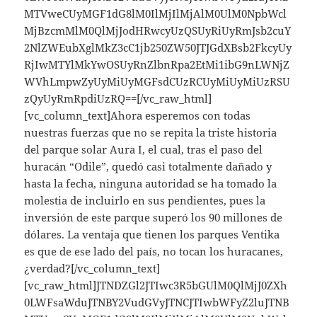
MTVweCUyMGF1dG8lM0IlMjIlMjAlM0UlM0NpbWcl
MjBzcmMlM0QlMjJodHRwcyUzQSUyRiUyRmJsb2cuY
2NlZWEubXglMkZ3cC1jb250ZW50JTJGdXBsb2FkcyUy
RjIwMTYlMkYwOSUyRnZlbnRpa2EtMi1ibG9nLWNjZ
WVhLmpwZyUyMiUyMGFsdCUzRCUyMiUyMiUzRSU
zQyUyRmRpdiUzRQ==[/vc_raw_html]
[vc_column_text]Ahora esperemos con todas
nuestras fuerzas que no se repita la triste historia
del parque solar Aura I, el cual, tras el paso del
huracán “Odile”, quedó casi totalmente dañado y
hasta la fecha, ninguna autoridad se ha tomado la
molestia de incluirlo en sus pendientes, pues la
inversión de este parque superó los 90 millones de
dólares. La ventaja que tienen los parques Ventika
es que de ese lado del país, no tocan los huracanes,
¿verdad?[/vc_column_text]
[vc_raw_html]JTNDZGl2JTIwc3R5bGUlM0QlMjJ0ZXh
0LWFsaWduJTNBY2VudGVyJTNCJTIwbWFyZ2luJTNB