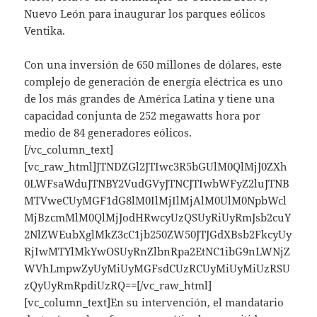
Nuevo León para inaugurar los parques eólicos
Ventika.
Con una inversión de 650 millones de dólares, este
complejo de generación de energía eléctrica es uno
de los más grandes de América Latina y tiene una
capacidad conjunta de 252 megawatts hora por
medio de 84 generadores eólicos.
[/vc_column_text]
[vc_raw_html]JTNDZGl2JTIwc3R5bGUlM0QlMjJ0ZXh
0LWFsaWduJTNBY2VudGVyJTNCJTIwbWFyZ2luJTNB
MTVweCUyMGF1dG8lM0IlMjIlMjAlM0UlM0NpbWcl
MjBzcmMlM0QlMjJodHRwcyUzQSUyRiUyRmJsb2cuY
2NlZWEubXglMkZ3cC1jb250ZW50JTJGdXBsb2FkcyUy
RjIwMTYlMkYwOSUyRnZlbnRpa2EtNC1ibG9nLWNjZ
WVhLmpwZyUyMiUyMGFsdCUzRCUyMiUyMiUzRSU
zQyUyRmRpdiUzRQ==[/vc_raw_html]
[vc_column_text]En su intervención, el mandatario