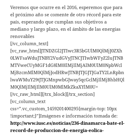
Veremos que ocurre en el 2016, esperemos que para
el próximo año se comente de otro récord para este
país, esperando que cumplan sus objetivos a
mediano y largo plazo, en el ámbito de las energías
renovables
[/vc_column_text]
[vc_raw_html]JTNDZGl2JTIwc3R5bGUlM0QlMjJ0ZXh
0LWFsaWduJTNBY2VudGVyJTNCJTIwbWFyZ2luJTNB
MTVweCUyMGF1dG8lM0IlMjIlMjAlM0UlM0NpbWcl
MjBzcmMlM0QlMjJodHRwJTNBJTJGJTJGaTY2LnRpbn
lwaWMuY29tJTJGMnpwbGJway5qcGclMjIlMjBhbHQl
M0QlMjIlMjIlM0UlM0MlMkZkaXYlM0U=
[/vc_raw_html][/trx_block][/trx_section]
[vc_column_text
css=”.vc_custom_1459201400295{margin-top: 10px
!important;}”]Imágenes e información tomada de:
http://www.iusc.es/noticias/236-dinamarca-bate-el-
record-de-produccion-de-energia-eolica-