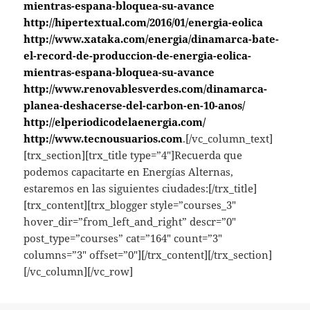
mientras-espana-bloquea-su-avance
http://hipertextual.com/2016/01/energia-eolica
http://www.xataka.com/energia/dinamarca-bate-
el-record-de-produccion-de-energia-eolica-
mientras-espana-bloquea-su-avance
http://www.renovablesverdes.com/dinamarca-
planea-deshacerse-del-carbon-en-10-anos/
http://elperiodicodelaenergia.com/
http://www.tecnousuarios.com
.[/vc_column_text]
[trx_section][trx_title type=”4″]Recuerda que
podemos capacitarte en Energías Alternas,
estaremos en las siguientes ciudades:[/trx_title]
[trx_content][trx_blogger style=”courses_3″
hover_dir=”from_left_and_right” descr=”0″
post_type=”courses” cat=”164″ count=”3″
columns=”3″ offset=”0″][/trx_content][/trx_section]
[/vc_column][/vc_row]