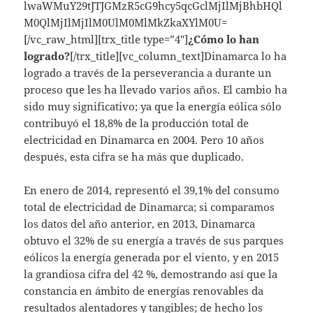
lwaWMuY29tJTJGMzR5cG9hcy5qcGclMjIlMjBhbHQl
M0QlMjIlMjIlM0UlM0MlMkZkaXYlM0U=
[/vc_raw_html][trx_title type=”4″]
¿Cómo lo han
logrado?
[/trx_title][vc_column_text]Dinamarca lo ha
logrado a través de la perseverancia a durante un
proceso que les ha llevado varios años. El cambio ha
sido muy significativo; ya que la energía eólica sólo
contribuyó el 18,8% de la producción total de
electricidad en Dinamarca en 2004. Pero 10 años
después, esta cifra se ha más que duplicado.
En enero de 2014, representó el 39,1% del consumo
total de electricidad de Dinamarca; si comparamos
los datos del año anterior, en 2013, Dinamarca
obtuvo el 32% de su energía a través de sus parques
eólicos la energía generada por el viento, y en 2015
la grandiosa cifra del 42 %, demostrando así que la
constancia en ámbito de energías renovables da
resultados alentadores y tangibles; de hecho los