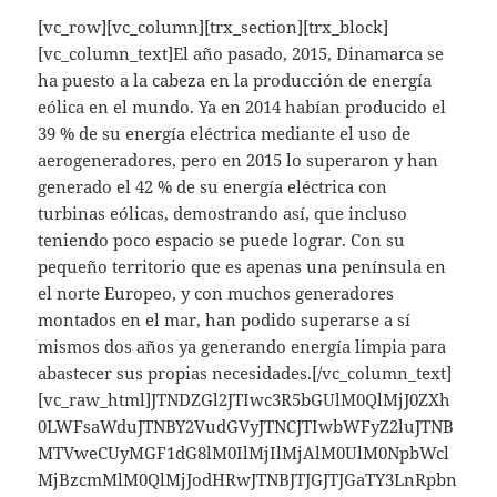
[vc_row][vc_column][trx_section][trx_block]
[vc_column_text]El año pasado, 2015, Dinamarca se
ha puesto a la cabeza en la producción de energía
eólica en el mundo. Ya en 2014 habían producido el
39 % de su energía eléctrica mediante el uso de
aerogeneradores, pero en 2015 lo superaron y han
generado el 42 % de su energía eléctrica con
turbinas eólicas, demostrando así, que incluso
teniendo poco espacio se puede lograr. Con su
pequeño territorio que es apenas una península en
el norte Europeo, y con muchos generadores
montados en el mar, han podido superarse a sí
mismos dos años ya generando energía limpia para
abastecer sus propias necesidades.[/vc_column_text]
[vc_raw_html]JTNDZGl2JTIwc3R5bGUlM0QlMjJ0ZXh
0LWFsaWduJTNBY2VudGVyJTNCJTIwbWFyZ2luJTNB
MTVweCUyMGF1dG8lM0IlMjIlMjAlM0UlM0NpbWcl
MjBzcmMlM0QlMjJodHRwJTNBJTJGJTJGaTY3LnRpbn