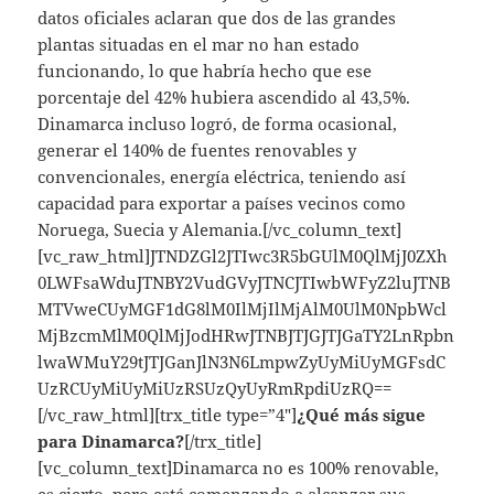
datos oficiales aclaran que dos de las grandes
plantas situadas en el mar no han estado
funcionando, lo que habría hecho que ese
porcentaje del 42% hubiera ascendido al 43,5%.
Dinamarca incluso logró, de forma ocasional,
generar el 140% de fuentes renovables y
convencionales, energía eléctrica, teniendo así
capacidad para exportar a países vecinos como
Noruega, Suecia y Alemania.[/vc_column_text]
[vc_raw_html]JTNDZGl2JTIwc3R5bGUlM0QlMjJ0ZXh
0LWFsaWduJTNBY2VudGVyJTNCJTIwbWFyZ2luJTNB
MTVweCUyMGF1dG8lM0IlMjIlMjAlM0UlM0NpbWcl
MjBzcmMlM0QlMjJodHRwJTNBJTJGJTJGaTY2LnRpbn
lwaWMuY29tJTJGanJlN3N6LmpwZyUyMiUyMGFsdC
UzRCUyMiUyMiUzRSUzQyUyRmRpdiUzRQ==
[/vc_raw_html][trx_title type=”4″]
¿Qué más sigue
para Dinamarca?
[/trx_title]
[vc_column_text]Dinamarca no es 100% renovable,
es cierto, pero está comenzando a alcanzar sus