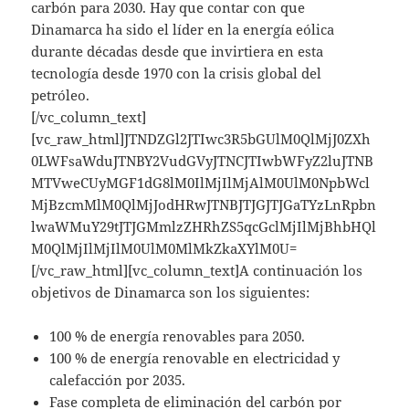
carbón para 2030. Hay que contar con que
Dinamarca ha sido el líder en la energía eólica
durante décadas desde que invirtiera en esta
tecnología desde 1970 con la crisis global del
petróleo.
[/vc_column_text]
[vc_raw_html]JTNDZGl2JTIwc3R5bGUlM0QlMjJ0ZXh
0LWFsaWduJTNBY2VudGVyJTNCJTIwbWFyZ2luJTNB
MTVweCUyMGF1dG8lM0IlMjIlMjAlM0UlM0NpbWcl
MjBzcmMlM0QlMjJodHRwJTNBJTJGJTJGaTYzLnRpbn
lwaWMuY29tJTJGMmlzZHRhZS5qcGclMjIlMjBhbHQl
M0QlMjIlMjIlM0UlM0MlMkZkaXYlM0U=
[/vc_raw_html][vc_column_text]A continuación los
objetivos de Dinamarca son los siguientes:
100 % de energía renovables para 2050.
100 % de energía renovable en electricidad y
calefacción por 2035.
Fase completa de eliminación del carbón por