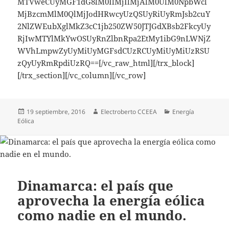
MTVweCUyMGF1dG8lM0IlMjIlMjAlM0UlM0NpbWcl
MjBzcmMlM0QlMjJodHRwcyUzQSUyRiUyRmJsb2cuY
2NlZWEubXglMkZ3cC1jb250ZW50JTJGdXBsb2FkcyUy
RjIwMTYlMkYwOSUyRnZlbnRpa2EtMy1ibG9nLWNjZ
WVhLmpwZyUyMiUyMGFsdCUzRCUyMiUyMiUzRSU
zQyUyRmRpdiUzRQ==[/vc_raw_html][/trx_block]
[/trx_section][/vc_column][/vc_row]
Publicado
Autor
Categorías
19 septiembre, 2016
Electroberto CCEEA
Energía
el
Eólica
Dinamarca: el país que
aprovecha la energía eólica
como nadie en el mundo.