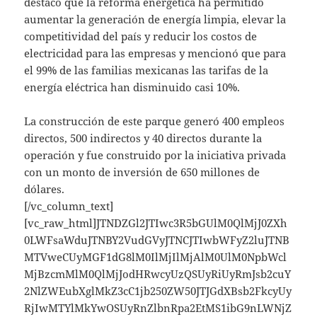
destacó que la reforma energética ha permitido
aumentar la generación de energía limpia, elevar la
competitividad del país y reducir los costos de
electricidad para las empresas y mencionó que para
el 99% de las familias mexicanas las tarifas de la
energía eléctrica han disminuido casi 10%.
La construcción de este parque generó 400 empleos
directos, 500 indirectos y 40 directos durante la
operación y fue construido por la iniciativa privada
con un monto de inversión de 650 millones de
dólares.
[/vc_column_text]
[vc_raw_html]JTNDZGl2JTIwc3R5bGUlM0QlMjJ0ZXh
0LWFsaWduJTNBY2VudGVyJTNCJTIwbWFyZ2luJTNB
MTVweCUyMGF1dG8lM0IlMjIlMjAlM0UlM0NpbWcl
MjBzcmMlM0QlMjJodHRwcyUzQSUyRiUyRmJsb2cuY
2NlZWEubXglMkZ3cC1jb250ZW50JTJGdXBsb2FkcyUy
RjIwMTYlMkYwOSUyRnZlbnRpa2EtMS1ibG9nLWNjZ