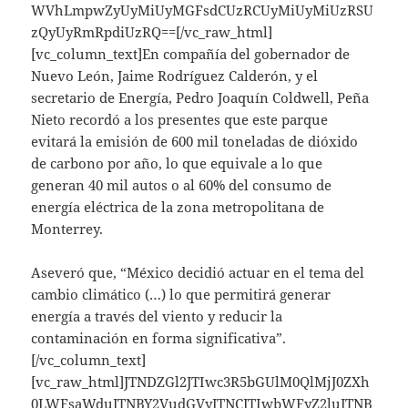
WVhLmpwZyUyMiUyMGFsdCUzRCUyMiUyMiUzRSU
zQyUyRmRpdiUzRQ==[/vc_raw_html]
[vc_column_text]En compañía del gobernador de
Nuevo León, Jaime Rodríguez Calderón, y el
secretario de Energía, Pedro Joaquín Coldwell, Peña
Nieto recordó a los presentes que este parque
evitará la emisión de 600 mil toneladas de dióxido
de carbono por año, lo que equivale a lo que
generan 40 mil autos o al 60% del consumo de
energía eléctrica de la zona metropolitana de
Monterrey.
Aseveró que, “México decidió actuar en el tema del
cambio climático (…) lo que permitirá generar
energía a través del viento y reducir la
contaminación en forma significativa”.
[/vc_column_text]
[vc_raw_html]JTNDZGl2JTIwc3R5bGUlM0QlMjJ0ZXh
0LWFsaWduJTNBY2VudGVyJTNCJTIwbWFyZ2luJTNB