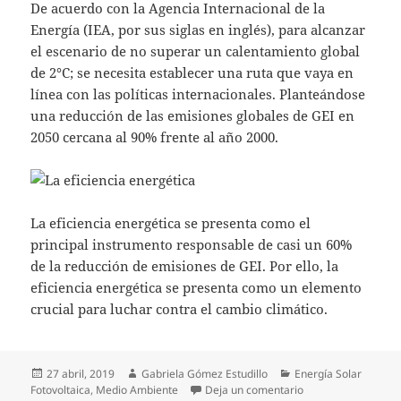
De acuerdo con la Agencia Internacional de la
Energía (IEA, por sus siglas en inglés), para alcanzar
el escenario de no superar un calentamiento global
de 2°C; se necesita establecer una ruta que vaya en
línea con las políticas internacionales. Planteándose
una reducción de las emisiones globales de GEI en
2050 cercana al 90% frente al año 2000.
La eficiencia energética se presenta como el
principal instrumento responsable de casi un 60%
de la reducción de emisiones de GEI. Por ello, la
eficiencia energética se presenta como un elemento
crucial para luchar contra el cambio climático.
Publicado
Autor
Categorías
27 abril, 2019
Gabriela Gómez Estudillo
Energía Solar
el
en La eficiencia en
Fotovoltaica
,
Medio Ambiente
Deja un comentario