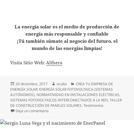
La energía solar es el medio de producción de
energía más responsable y confiable
¡Tú también súmate al negocio del futuro, el
mundo de las energías limpias!
Visita Sitio Web:
Althera
Publicado
Autor
Categorías
20 diciembre, 2017
oculto
CREA TU EMPRESA DE
el
ENERGÍA SOLAR
,
ENERGÍA SOLAR FOTOVOLTAICA (SISTEMAS
AUTÓNOMOS)
,
NORMATIVIDAD EN INSTALACIONES ELÉCTRICAS
,
SISTEMAS FOTOVOLTAICOS INTERCONECTADOS A LA RED
,
TALLER
DE CONSTRUCCIÓN DE PANELES SOLARES
,
Testimonios
en Alberto Gutiérrez, Veracruzano y Emprendedor F
Deja un comentario