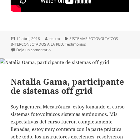
Publicado
Autor
Categorías
12 abril, 2018
oculto
SISTEMAS FOTOVOLTAICOS
el
INTERCONECTADOS A LA RED
,
Testimonios
en Mariabel Ramírez, arquitecta
Deja un comentario
Natalia Gama, participante
de sistemas off grid
Soy Ingeniera Mecatrónica, estoy tomando el curso
sistemas fotovoltaicos sistemas autónomos. Mis
expectativas del curso fueron completamente
llenadas, estoy muy contenta con la parte práctica
sobe todo, los instructores excelentes, resolvieron