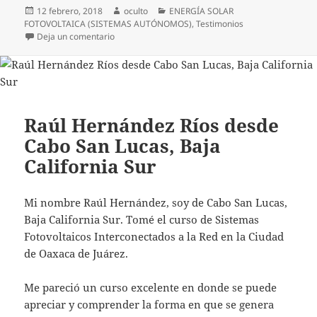
Publicado
Autor
Categorías
12 febrero, 2018
oculto
ENERGÍA SOLAR
el
FOTOVOLTAICA (SISTEMAS AUTÓNOMOS)
,
Testimonios
en Raúl Molina, participante de nuestro curso en B
Deja un comentario
Raúl Hernández Ríos desde
Cabo San Lucas, Baja
California Sur
Mi nombre Raúl Hernández, soy de Cabo San Lucas,
Baja California Sur. Tomé el curso de Sistemas
Fotovoltaicos Interconectados a la Red en la Ciudad
de Oaxaca de Juárez.
Me pareció un curso excelente en donde se puede
apreciar y comprender la forma en que se genera