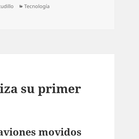
Categorías
udillo
Tecnología
 APP para reciclar
iza su primer
 aviones movidos