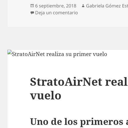
Publicado
Autor
6 septiembre, 2018
Gabriela Gómez Est
el
en Joven mexicano crea
Deja un comentario
StratoAirNet real
vuelo
Uno de los primeros